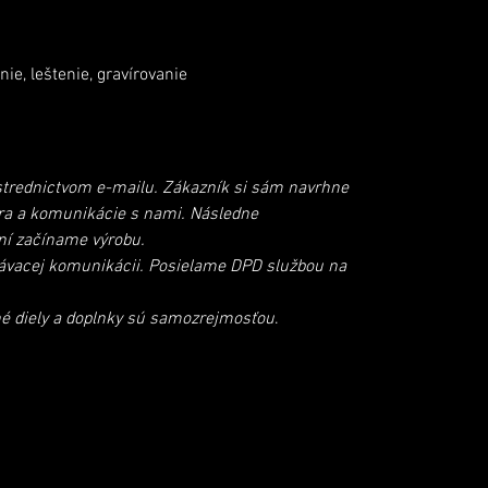
nie, leštenie, gravírovanie
tr
e
dnictvom e
-
mailu. Zákazník si sám navrhne
ra a komunikácie s nami. Následne
ní začíname výrobu.
návacej komunikáci
i
. Posielame DPD službou na
né diely a doplnky sú samozrejmosťou
.