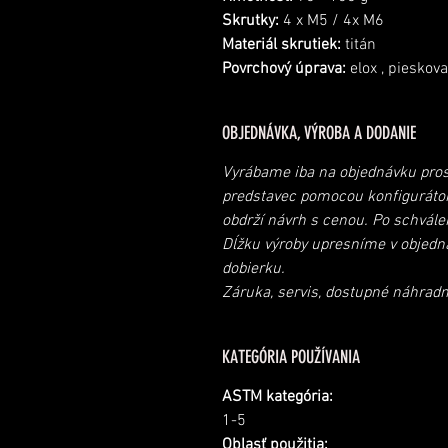
Skrutky:
4 x M5 / 4x M6
Materiál skrutiek:
titán
Povrchový úprava:
elox , pieskova
OBJEDNÁVKA, VÝROBA A DODANIE
Vyrábame iba na objednávku pros
predstavec pomocou konfiguráto
obdrž
í návrh s cenou. Po schvále
Dĺžku výroby upresníme v objed
dobierku.
Záruka, servis, dostupné náhrad
KATEGÓRIA POUŽÍVANIA
ASTM kategória:
1-5
Oblasť použitia: