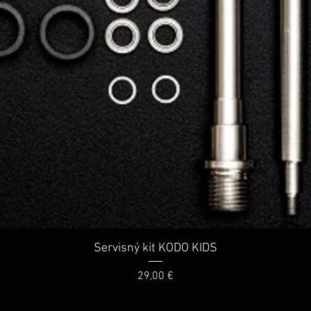
Rychlý náhled
Servisný kit KODO KIDS
Cena
29,00 €