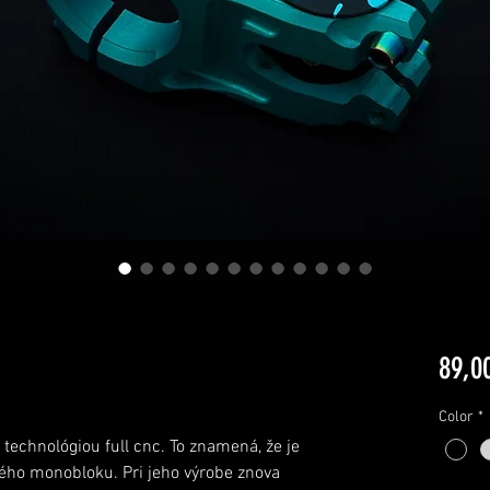
89,0
Color
*
 technológi
o
u full cnc. To znamená, že je
ého monobloku. Pri jeho výrobe znova