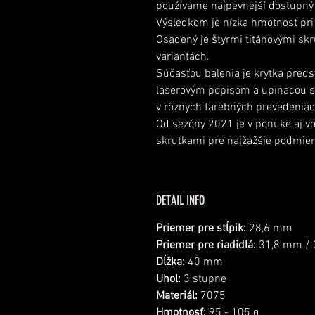
používame najpevnejší dostupný 
Výsledkom je nízka hmotnosť pri 
Osadený je štyrmi
titánov
ý
mi sk
variantách.
Súčasťou balenia je krytka preds
laserovým popisom a upínacou sk
v rôznych farebných prevedeniac
Od sezóny 2021 je v ponuke aj vo
skrutkami pre najžažšie podmien
DETAIL INFO
Priemer pre stĺpik:
28,6 mm
Priemer pre riadidlá:
31,8 mm /
Dĺžka:
40 mm
Uhol:
3 stupne
Materiál:
7075
Hmotnosť:
95 - 105 g