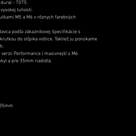
dural - 7075.
vysokej tuhosti.
rutkami M5 a M6
v rôznych farebných
tavca podľa zákazníkovej špecifikácie s
rutkou do stĺpika vidlice. Taktiež ju ponúkame
h.
 verzii Performance ( masivnejší s M6
ky) a pre 35mm riadidlá.
 35mm